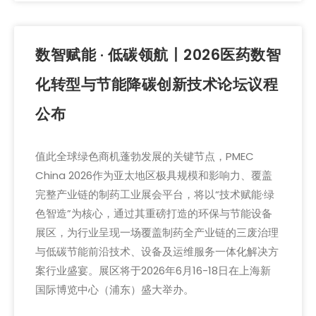
数智赋能 · 低碳领航丨2026医药数智
化转型与节能降碳创新技术论坛议程
公布
值此全球绿色商机蓬勃发展的关键节点，PMEC
China 2026作为亚太地区极具规模和影响力、覆盖
完整产业链的制药工业展会平台，将以“技术赋能·绿
色智造”为核心，通过其重磅打造的环保与节能设备
展区，为行业呈现一场覆盖制药全产业链的三废治理
与低碳节能前沿技术、设备及运维服务一体化解决方
案行业盛宴。展区将于2026年6月16-18日在上海新
国际博览中心（浦东）盛大举办。