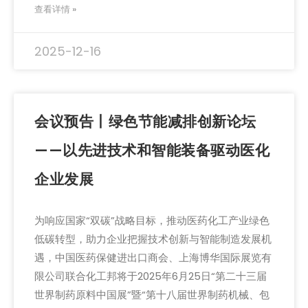
查看详情 »
2025-12-16
会议预告丨绿色节能减排创新论坛
——以先进技术和智能装备驱动医化
企业发展
为响应国家“双碳”战略目标，推动医药化工产业绿色
低碳转型，助力企业把握技术创新与智能制造发展机
遇，中国医药保健进出口商会、上海博华国际展览有
限公司联合化工邦将于2025年6月25日“第二十三届
世界制药原料中国展”暨“第十八届世界制药机械、包