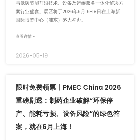
与低碳节能前沿技术、设备及运维服务一体化解决方
案行业盛宴。展区将于2026年6月16-18日在上海新
国际博览中心（浦东）盛大举办。
查看详情 »
2026-05-19
限时免费领票丨PMEC China 2026
重磅剧透：制药企业破解“环保停
产、能耗亏损、设备风险”的绿色答
案，就在6月上海！