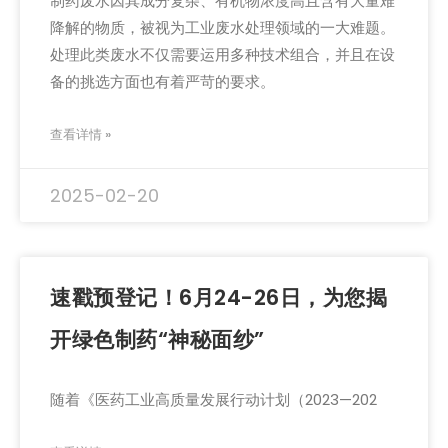
制药废水因其成分复杂、有机物浓度高且含有大量难
降解的物质，被视为工业废水处理领域的一大难题。
处理此类废水不仅需要运用多种技术组合，并且在设
备的挑选方面也有着严苛的要求。
查看详情 »
2025-02-20
速戳预登记！6月24-26日，为您揭
开绿色制药“神秘面纱”
随着《医药工业高质量发展行动计划（2023—202