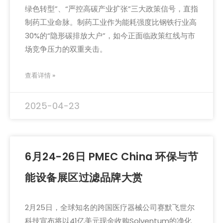
绿色转型”、“严控高碳产业扩张”三大政策信号，直指
制药工业命脉。制药工业作为能耗强度比钢铁行业高
30%的“隐形碳排放大户”，如今正面临政策红线与市
场竞争压力的双重夹击。
查看详情 »
2025-04-23
6月24-26日 PMEC China 环保与节
能设备展区过滤品牌大赏
2月25日，全球知名的跨国医疗器械公司赛默飞世尔
科技宣布将以41亿美元现金收购Solventum的净化