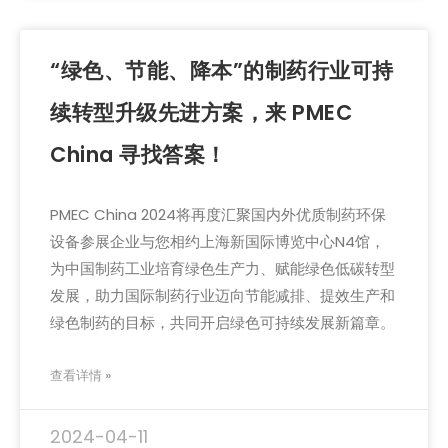
“绿色、节能、降本”的制药行业可持
续转型升级先进方案，来 PMEC
China 寻找答案！
PMEC China 2024将再度汇聚国内外优质制药环保
设备参展企业与您相约上海新国际博览中心N4馆，
为中国制药工业培育绿色生产力、赋能绿色低碳转型
发展，助力国际制药行业迈向节能减排、提效生产和
绿色制药的目标，共同开启绿色可持续发展新篇章。
查看详情 »
2024-04-11