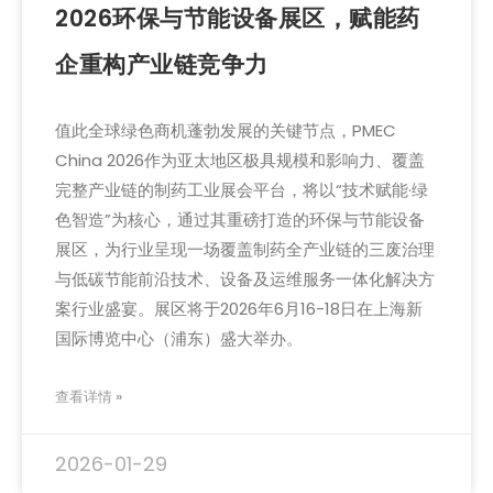
2026环保与节能设备展区，赋能药
企重构产业链竞争力
值此全球绿色商机蓬勃发展的关键节点，PMEC
China 2026作为亚太地区极具规模和影响力、覆盖
完整产业链的制药工业展会平台，将以“技术赋能·绿
色智造”为核心，通过其重磅打造的环保与节能设备
展区，为行业呈现一场覆盖制药全产业链的三废治理
与低碳节能前沿技术、设备及运维服务一体化解决方
案行业盛宴。展区将于2026年6月16-18日在上海新
国际博览中心（浦东）盛大举办。
查看详情 »
2026-01-29