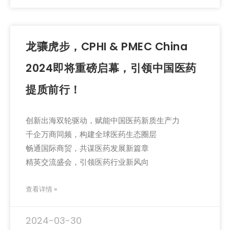
龙骧虎步，CPHI & PMEC China
2024即将重磅启幕，引领中国医药
提质前行！
创新出海双轮驱动，赋能中国医药新质生产力
千企万商同频，构建全球医药生态圈层
畅通国际商贸，共谋医药发展新篇章
精英交流盛会，引领医药行业新风向
查看详情 »
2024-03-30