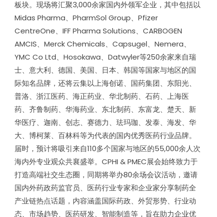
板块。现场将汇聚3,000余家国内外领军企业，其中包括以
Midas Pharma、PharmSol Group、Pfizer
CentreOne、IFF Pharma Solutions、CARBOGEN
AMCIS、Merck Chemicals、Capsugel、Nemera、
YMC Co Ltd、Hosokawa、Datwyler等250余家来自瑞
士、意大利、德国、美国、日本、韩国等国家与地区的国
际知名品牌，还将云集以上海创诺、国药集团、东阳光、
普洛、浙江医药、海正药业、华北制药、石药、上海医
药、齐鲁制药、华海药业、东北制药、东富龙、楚天、新
华医疗、迦南、创志、赛德力、珐玛珈、发泰、海发、华
大、博柯莱、百林科等为代表的国内优秀医药行业品牌。
届时，预计将吸引来自110多个国家与地区的55,000余人次
海内外专业观众共襄盛举。CPHI & PMEC展会始终致力于
打造高端社交生态圈，同期将举办80余场会议活动，邀请
国内外药政药监官员、医药行业专家和企业家分享制药全
产业链热点话题，内容涵盖国际药政、外贸形势、行业动
态、市场趋势、医药研发、智能制造等，旨在助力企业优