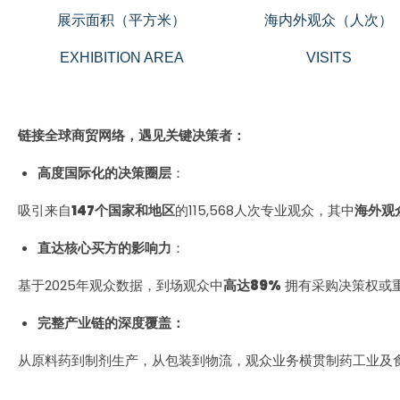
展示面积（平方米）
海内外观众（人次）
EXHIBITION AREA
VISITS
链接全球商贸网络
，
遇见关键决策者
：
高度国际化的决策圈层
：
吸引来自
147个国家和地区
的115,568人次专业观众，其中
海外观
直达核心买方的影响力
：
基于2025年观众数据，到场观众中
高达89%
拥有采购决策权或
完整产业链的深度覆盖
：
从原料药到制剂生产，从包装到物流，观众业务横贯制药工业及