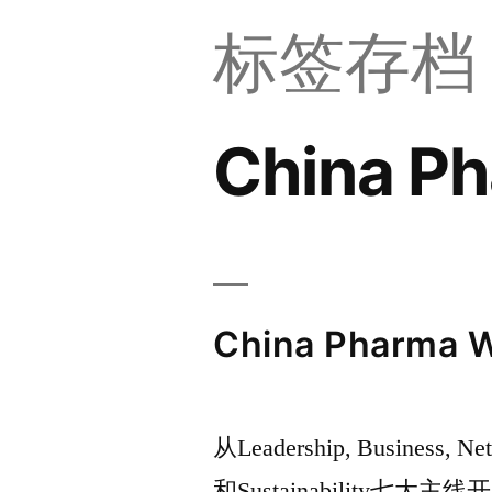
标签存档
China P
China Phar
从Leadership, Business, Net
和Sustainabilit