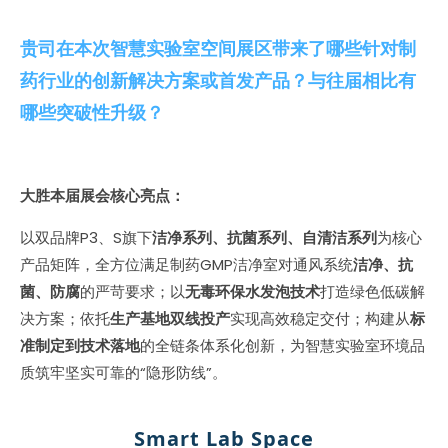
贵司在本次智慧实验室空间展区带来了哪些针对制
药行业的创新解决方案或首发产品？与往届相比有
哪些突破性升级？
大胜本届展会核心亮点：
以双品牌P3、S旗下
洁净系列、抗菌系列、自清洁系列
为核心
产品矩阵，全方位满足制药GMP洁净室对通风系统
洁净、抗
菌、防腐
的严苛要求；以
无毒环保水发泡技术
打造绿色低碳解
决方案；依托
生产基地双线投产
实现高效稳定交付；构建从
标
准制定到技术落地
的全链条体系化创新，为智慧实验室环境品
质筑牢坚实可靠的“隐形防线”。
Smart Lab Space