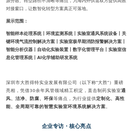
源分散、转型路径不清晰等痛点，为海内外供需双方提供高效
对接窗口，让数智化转型方案真正可落地。
展示范围：
智能样本处理系统丨环境监测系统丨实验室通风系统设备丨关
键环境气流控制解决方案丨实验室极早期消防报警解决方案丨
智能分析仪器丨自动化实验装置丨数字化管理平台丨实验室信
息化管理系统丨AI化学辅助研发系统
深圳市大胜得特实业发展有限公司（以下称“大胜”）重磅
亮相，凭借30余年风管领域精工积淀，直击制药实验室
通
风、洁净、防腐、环保
等痛点，为行业提供
定制化、高性
能、全周期可靠的智慧实验室环境系统解决方案
。
企业专访・核心亮点