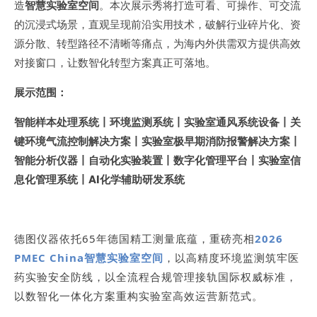
造
智慧实验室空间
。本次展示秀将打造可看、可操作、可交流
的沉浸式场景，直观呈现前沿实用技术，破解行业碎片化、资
源分散、转型路径不清晰等痛点，为海内外供需双方提供高效
对接窗口，让数智化转型方案真正可落地。
展示范围：
智能样本处理系统丨环境监测系统丨实验室通风系统设备丨关
键环境气流控制解决方案丨实验室极早期消防报警解决方案丨
智能分析仪器丨自动化实验装置丨数字化管理平台丨实验室信
息化管理系统丨AI化学辅助研发系统
德图仪器依托65年德国精工测量底蕴，重磅亮相
2026
PMEC China智慧实验室空间
，以高精度环境监测筑牢医
药实验安全防线，以全流程合规管理接轨国际权威标准，
以数智化一体化方案重构实验室高效运营新范式。