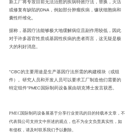
新工厂将专攻目前无法治愈的疾病特效疗法，替换，灭活
或修复有缺陷的
DNA
，例如部分肿瘤疾病，镰状细胞病和
囊性纤维化。
据称，基因疗法能够极大地缓解病症且副作用较低，因此
对于许多器官性质或基因性疾病的患者而言，这无疑是极
大的利好消息。
“CBC
的主要用途是生产基因疗法所需的构建模块（或组
件）。研究人员和开发人员可以要求工厂制造他们需要的
特定组件
“PMEC
国际制药设备展由胡克博士发言获悉。
PMEC
国际制药设备展基于分享行业资讯的目的转载本文章，不
代表我公司支持文中所述的观点，也不为全文负责真实性，如
有侵权，请及时联系我们予以删除。