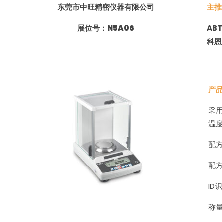
东莞市中旺精密仪器有限公司
主推
展位号：
N5A06
AB
科恩
产
采
温
配
配
ID
称