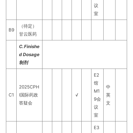
议
室
（待定）
B9
甘云医药
C. Finishe
d Dosage
制剂
E2
馆
2025CPH
中
M1
C1
I国际药政
√
英
9会
答疑会
文
议
室
E3