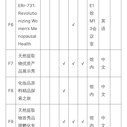
ERr-731:
E1
Revolutio
馆
nizing Wo
M1
英
F6
√
men’s Me
3会
语
nopausal
议
Health
室
天然提取
馆
中
F7
物优质产
√
√
√
内
文
品展示秀
化妆品原
馆
中
F8
料精品探
√
内
文
索之旅
天然提取
物首秀品
馆
中
F9
√
√
√
牌孵化专
内
文