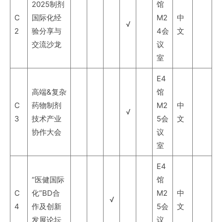
2025制剂
馆
C
国际化经
M2
中
√
2
验分享与
4会
文
交流沙龙
议
室
E4
高端&复杂
馆
C
药物制剂
M2
中
√
3
技术产业
5会
文
协作大会
议
室
E4
“医健国际
馆
C
化”BD合
M2
中
√
4
作及创新
5会
文
发展论坛
议