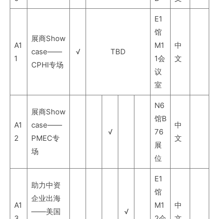
E1
馆
展商Show
A1
M1
中
case——
√
TBD
1
1会
文
CPHI专场
议
室
N6
展商Show
馆B
A1
case——
中
√
76
2
PMEC专
文
展
场
位
E1
助力中资
馆
企业出海
A1
M1
中
——美国
√
3
2会
文