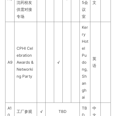
沈药校友
5会
文
供需对接
议
专场
室
Ker
ry
Hot
CPHI Cel
el
ebration
Pu
英
A9
Awards &
√
do
语
Networki
ng,
ng Party
Sh
an
gh
ai
A1
TB
中
工厂参观
√
TBD
0
D
文