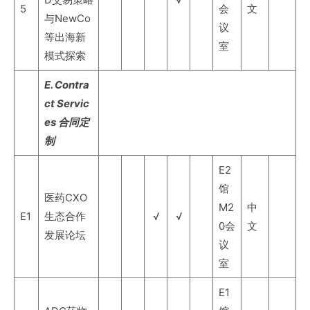
5
会
文
与NewCo
议
等出海新
室
模式探索
E. Contra
ct Servic
es 合同定
制
E2
馆
医药CXO
M2
中
E1
生态合作
√
√
0会
文
发展论坛
议
室
E1