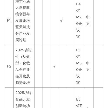
第十八届
E4
天然提取
馆
物创新与
M2
中
F1
发展论坛
√
6会
文
暨天然成
议
分产业发
室
展论坛
2025功能
E5
性（功效
馆
型）化妆
M3
中
F2
√
品全产业
0会
文
链开发及
议
趋势论坛
室
2025功能
食品开发
E5
创新与功
馆E