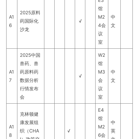
E3
馆
2025原料
A1
M2
中
药国际化
√
6
4会
文
沙龙
议
室
2025中国
W2
兽药、兽
馆
A1
药原料药
M3
中
√
7
数据分析
会
文
行情发布
议
会
室
E4
克林顿健
馆
康发展组
中
A1
M2
织（CHA
√
英
8
6会