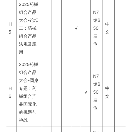
2025药械
组合产品
N7
大会-论坛
馆B
H
中
二：药械
√
50
5
文
组合产品
展
法规及应
位
用
2025药械
组合产品
N7
大会-圆桌
馆B
H
专题：药
中
√
50
6
械组合产
文
展
品国际化
位
的机遇与
挑战