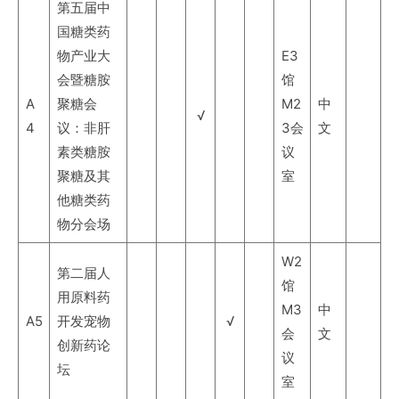
第五届中
国糖类药
物产业大
E3
会暨糖胺
馆
A
聚糖会
M2
中
√
4
议：非肝
3会
文
素类糖胺
议
聚糖及其
室
他糖类药
物分会场
W2
第二届人
馆
用原料药
M3
中
A5
开发宠物
√
会
文
创新药论
议
坛
室