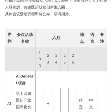
结80余场高品质会议及活动，助力制药产业链各环节人士打通
人脉资源，共建医药研发创新生态圈 。
具体会议活动议程即将公布，尽请期待。
序
会议活动
地
语
备
六月
列
名称
点
言
注
T
2
2
2
2
B
3
4
5
6
D
A. Genera
l 综合
第十四届
医药产业
待
中
A1
√
国际化发
定
文