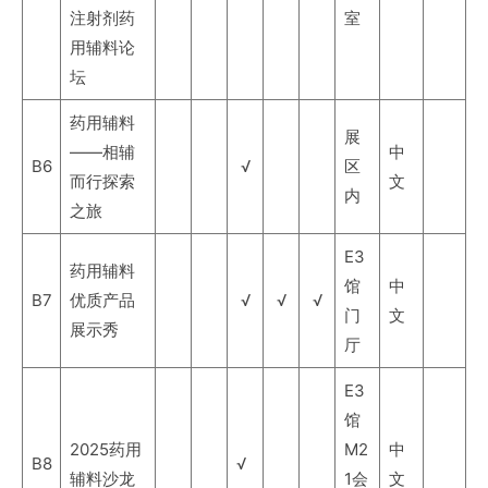
注射剂药
室
用辅料论
坛
药用辅料
展
——相辅
中
B6
√
区
而行探索
文
内
之旅
E3
药用辅料
馆
中
B7
优质产品
√
√
√
门
文
展示秀
厅
E3
馆
2025药用
M2
中
B8
√
辅料沙龙
1会
文