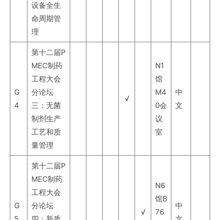
设备全生
命周期管
理
第十二届P
MEC制药
N1
工程大会
馆
G
分论坛
M4
中
√
4
三：无菌
0会
文
制剂生产
议
工艺和质
室
量管理
第十二届P
MEC制药
N6
工程大会
馆B
G
分论坛
中
√
76
5
四：新质
文