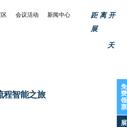
距离开
展区
会议活动
新闻中心
展
天
免
全流程智能之旅
费
领
票
展