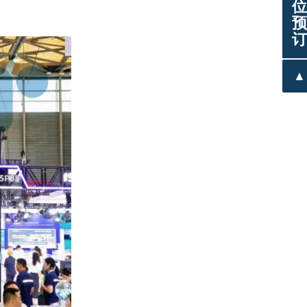
位
预
订
▲