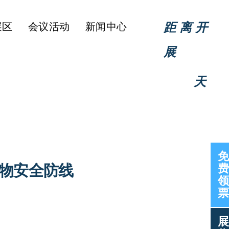
距离开
展区
会议活动
新闻中心
展
天
免
生物安全防线
费
领
票
展