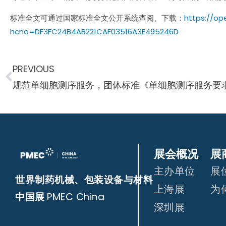
标准全文可通过
国家标准全文公开系统查阅、下载：
https://op
hcno=DF3FC24B4AB221CAF03516A3E495246D
PREVIOUS
规范单细胞测序服务，团体标准《单细胞测序服务要
展会概况
展
主办单位
展
世界制药机械、包装设备与材料
上海展
为
中国展
PMEC China
深圳展