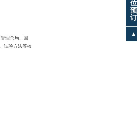
位
预
订
▲
监督管理总局、国
求、试验方法等核