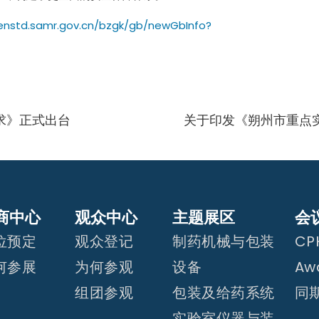
enstd.samr.gov.cn/bzgk/gb/newGbInfo?
求》正式出台
关于印发《朔州市重点
商中心
观众中心
主题展区
会
位预定
观众登记
制药机械与包装
CPH
何参展
为何参观
设备
Aw
组团参观
包装及给药系统
同
实验室仪器与装