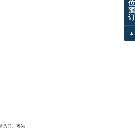
位
预
订
▲
渐凸显。粤港