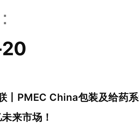
：
-20
联丨PMEC China包装及给
亿未来市场！