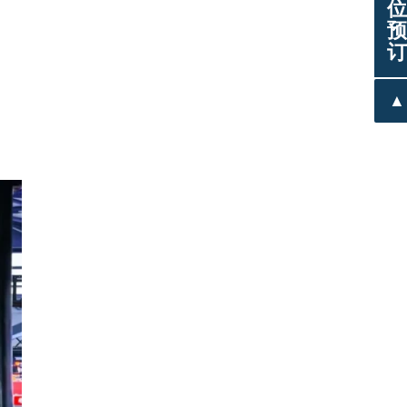
位
预
订
▲