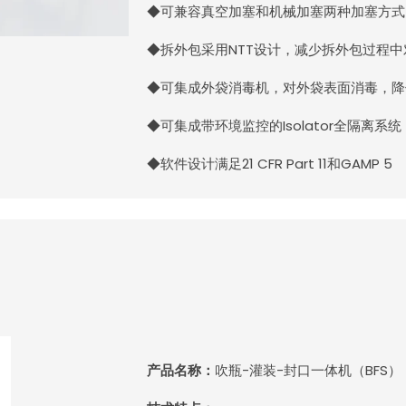
◆可兼容真空加塞和机械加塞两种加塞方式
◆拆外包采用NTT设计，减少拆外包过程
◆可集成外袋消毒机，对外袋表面消毒，降
◆可集成带环境监控的Isolator全隔离系统
◆软件设计满足21 CFR Part 11和GAMP 5
产品名称：
吹瓶-灌装-封口一体机（BFS）