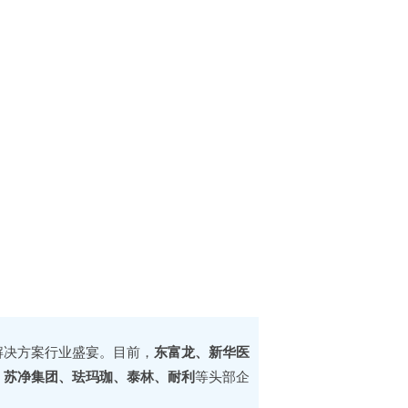
解决方案行业盛宴。目前，
东富龙、新华医
、苏净集团、珐玛珈、泰林、耐利
等头部企