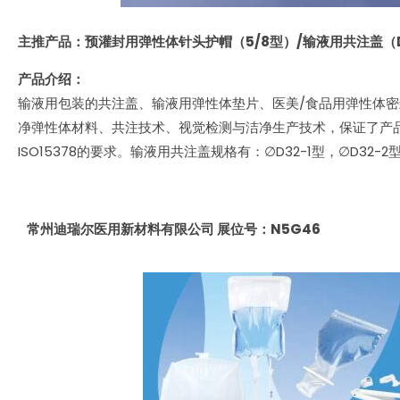
主推产品：预灌封用弹性体针头护帽（5/8型）/输液用共注盖（D
产品介绍：
输液用包装的共注盖、输液用弹性体垫片、医美/食品用弹性体
净弹性体材料、共注技术、视觉检测与洁净生产技术，保证了产品性
ISO15378的要求。输液用共注盖规格有：∅D32-1型，∅D32-2
常州迪瑞尔医用新材料有限公司 展位号：N5G46