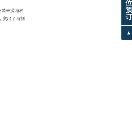
位
预
的细菌来源与种
订
，突出了与制
▲